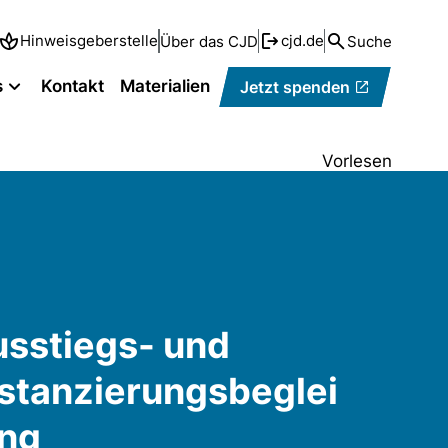
Hinweisgeberstelle
cjd.de
Über das CJD
Suche
s
Kontakt
Materialien
Jetzt spenden
Vorlesen
sstiegs- und
stanzierungsbeglei
ung